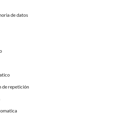
oria de datos
o
atico
n de repetición
a
utomatica