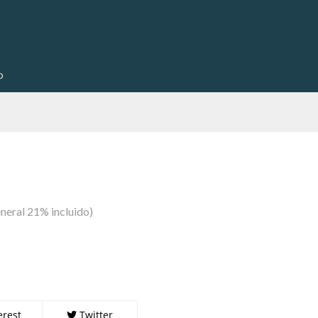
o
neral 21% incluido)
erest
Twitter