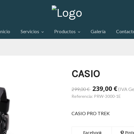
Inicio
Servicios
Productos
Galería
Contact
CASIO
239,00 €
299,00 €
(IVA Ge
Referencia:
PRW-3000-1E
CASIO PRO TREK
Facebook
Pint