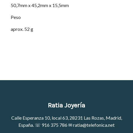
50,7mm x 45,2mm x 15,5mm
Peso
aprox. 52 g
Ratia Joyería
Calle Esperanza 10, local 63, 28231 Las Rozas, Madrid,
España. ☏
916 375 786
✉
ratia@telefonica.net