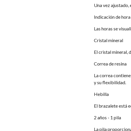
Una vez ajustado, 
Indicación de hora
Las horas se visual
Cristal mineral
El cristal mineral, 
Correa de resina
La correa contiene
y su flexibilidad.
Hebilla
El brazalete está 
2 años - 1 pila
La pila proporciona