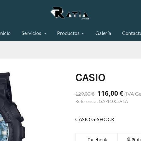
Inicio
Servicios
Productos
Galería
Contact
CASIO
116,00 €
129,00 €
(IVA Ge
Referencia:
GA-110CD-1A
CASIO G-SHOCK
Facebook
Pint