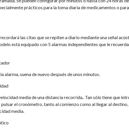
ramada. Se pueden configurar por minutos o hasta con 24 horas de
pecialmente prácticos para la toma diaria de medicamentos o para
 recordará las citas que se repiten a diario mediante una señal acúst
modelo está equipado con 5 alarmas independientes que le recuerdan
tador
la alarma, suena de nuevo después de unos minutos.
cidad
elocidad media de una distancia recorrida.. Tan sólo tiene que intr
o pulsar el cronómetro, tanto al comienzo como al llegar al destino,
ocidad media.
ático