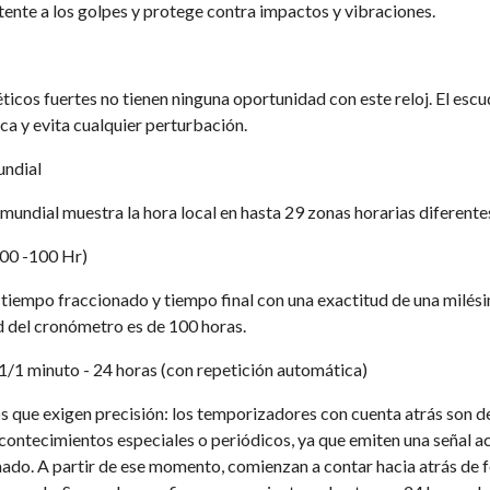
stente a los golpes y protege contra impactos y vibraciones.
cos fuertes no tienen ninguna oportunidad con este reloj. El esc
ca y evita cualquier perturbación.
undial
 mundial muestra la hora local en hasta 29 zonas horarias diferente
00 -100 Hr)
tiempo fraccionado y tiempo final con una exactitud de una milés
del cronómetro es de 100 horas.
/1 minuto - 24 horas (con repetición automática)
s que exigen precisión: los temporizadores con cuenta atrás son de 
contecimientos especiales o periódicos, ya que emiten una señal ac
o. A partir de ese momento, comienzan a contar hacia atrás de 