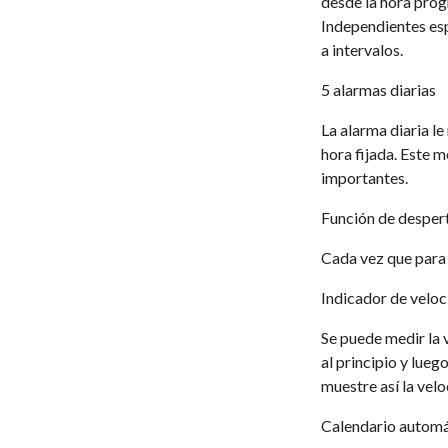
desde la hora prog
Independientes es
a intervalos.
5 alarmas diarias
La alarma diaria le
hora fijada. Este 
importantes.
Función de desper
Cada vez que para 
Indicador de velo
Se puede medir la v
al principio y lueg
muestre así la vel
Calendario autom