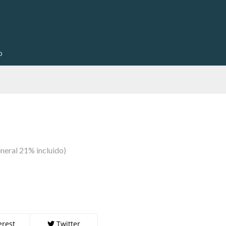
o
neral 21% incluido)
erest
Twitter