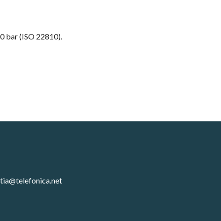
 20 bar (ISO 22810).
tia@telefonica.net