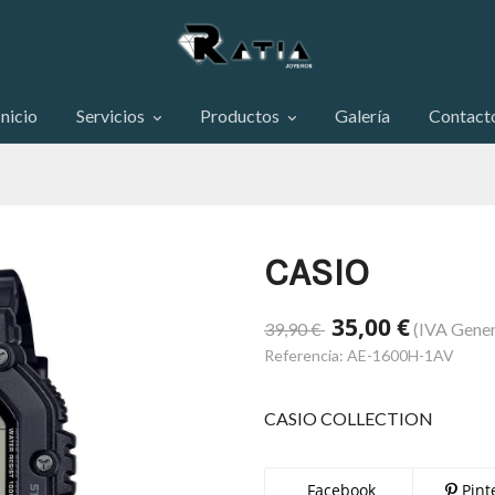
Inicio
Servicios
Productos
Galería
Contact
CASIO
35,00 €
39,90 €
(IVA Gener
Referencia:
AE-1600H-1AV
CASIO COLLECTION
Facebook
Pint