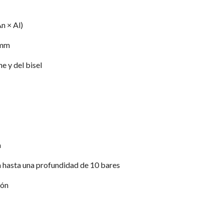
n × Al)
 mm
e y del bisel
a
a hasta una profundidad de 10 bares
ión