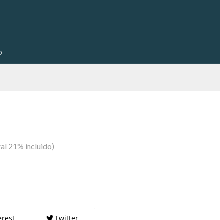
o
al 21% incluido)
erest
Twitter