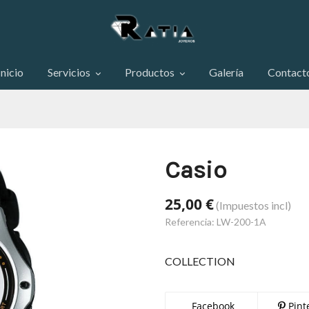
Inicio
Servicios
Productos
Galería
Contact
Casio
25,00 €
(Impuestos incl)
Referencia:
LW-200-1A
COLLECTION
Facebook
Pint