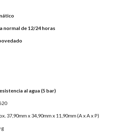
mático
ra normal de 12/24 horas
 abovedado
esistencia al agua (5 bar)
620
ox. 37,90mm x 34,90mm x 11,90mm (A x A x P)
 g