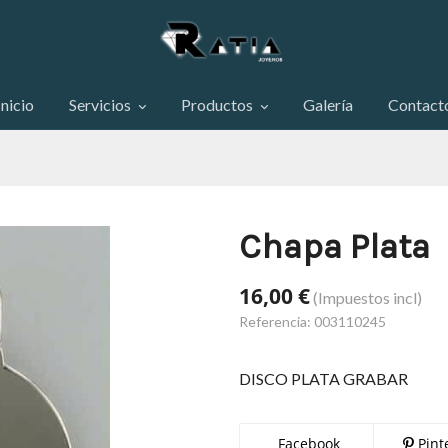
Inicio
Servicios
Productos
Galería
Contact
Chapa Plata
16,00 €
(Impuestos incl)
Referencia:
003110245
DISCO PLATA GRABAR
Facebook
Pint