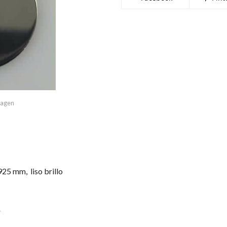
imagen
925 mm, liso brillo
r