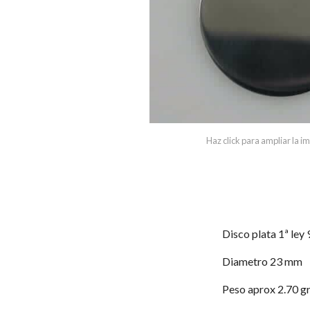
Haz click para ampliar la 
Disco plata 1ª ley 
Diametro 23 mm
Peso aprox 2.70 g