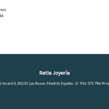
 mm.
TM.
Ratia Joyería
0, local 63, 28231 Las Rozas, Madrid, España. ☏
916 375 786
✉
ra