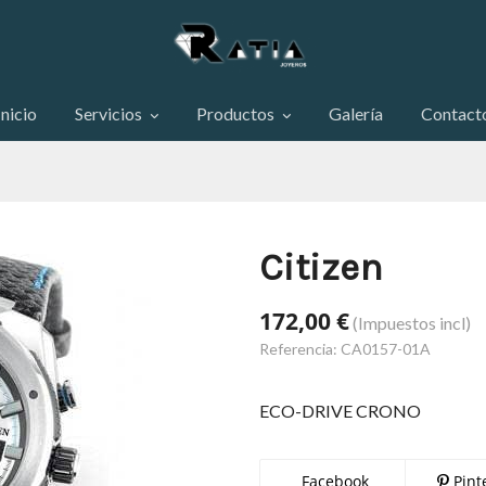
Inicio
Servicios
Productos
Galería
Contact
Citizen
172,00 €
(Impuestos incl)
Referencia:
CA0157-01A
ECO-DRIVE CRONO
Facebook
Pint