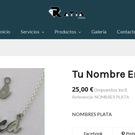
Inicio
Servicios
Productos
Galería
Contact
Tu Nombre En
25,00 €
(Impuestos incl)
Referencia:
NOMBRES PLATA
NOMBRES PLATA
Facebook
Pint