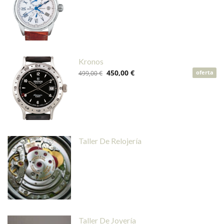
Kronos
450,00 €
499,00 €
oferta
Taller De Relojería
Taller De Joyería