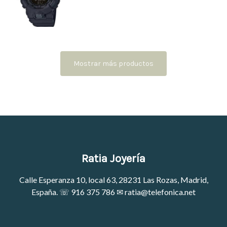
Mostrar más productos
Ratia Joyería
Calle Esperanza 10, local 63, 28231 Las Rozas, Madrid,
España. ☏
916 375 786
✉
ratia@telefonica.net