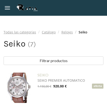
Toggle navigation
Todas las categorías
Catálogo
Relojes
Seiko
Seiko
(
7
)
Filtrar productos
SEIKO
SEIKO PREMIER AUTOMATICO
920,00 €
1.150,00 €
oferta